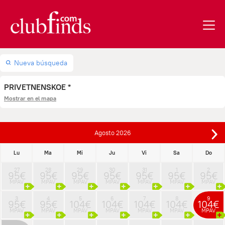
Nueva búsqueda
PRIVETNENSKOE *
Mostrar en el mapa
Agosto
2026
Lu
Ma
Mi
Ju
Vi
Sa
Do
27
28
29
30
31
1
2
95€
95€
95€
95€
95€
95€
95€
MPAV
MPAV
MPAV
MPAV
MPAV
MPAV
MPAV
3
4
5
6
7
8
9
95€
95€
104€
104€
104€
104€
104€
MPAV
MPAV
MPAV
MPAV
MPAV
MPAV
MPAV