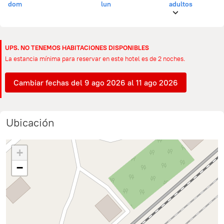
dom
lun
adultos
UPS. NO TENEMOS HABITACIONES DISPONIBLES
La estancia mínima para reservar en este hotel es de 2 noches.
Cambiar fechas del 9 ago 2026 al 11 ago 2026
Ubicación
+
−