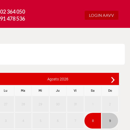
02 364 050
LOGIN AAVV
91 478 536
Agosto
2026
Lu
Ma
Mi
Ju
Vi
Sa
Do
27
28
29
30
31
1
2
3
4
5
6
7
8
9