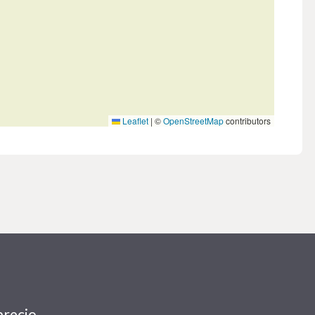
Leaflet
|
©
OpenStreetMap
contributors
precio