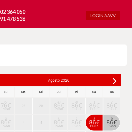
02 364 050
LOGIN AAVV
91 478 536
Agosto
2026
Lu
Ma
Mi
Ju
Vi
Sa
Do
27
30
31
1
2
76€
86€
86€
86€
86€
28
29
PCSB
PCSB
PCSB
PCSB
PCSB
3
6
7
8
9
86€
86€
86€
86€
86€
4
5
PCSB
PCSB
PCSB
PCSB
PCSB