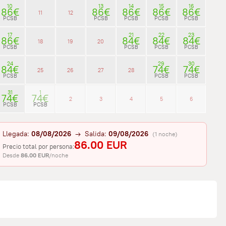
10
13
14
15
16
86€
86€
86€
86€
86€
11
12
PCSB
PCSB
PCSB
PCSB
PCSB
17
21
22
23
86€
84€
84€
84€
18
19
20
PCSB
PCSB
PCSB
PCSB
24
29
30
84€
74€
74€
25
26
27
28
PCSB
PCSB
PCSB
31
1
74€
74€
2
3
4
5
6
PCSB
PCSB
Llegada:
08/08/2026
→ Salida:
09/08/2026
(1 noche)
86.00 EUR
Precio total por persona:
Desde
86.00 EUR
/noche