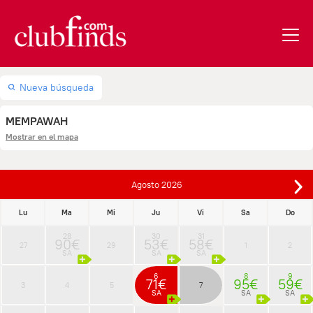
Nueva búsqueda
MEMPAWAH
Mostrar en el mapa
Agosto
2026
Lu
Ma
Mi
Ju
Vi
Sa
Do
28
30
31
90€
53€
58€
27
29
1
2
SA
SA
SA
6
8
9
71€
95€
59€
3
4
5
7
SA
SA
SA