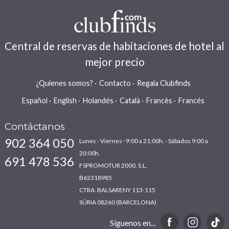
Central de reservas de habitaciones de hotel al
mejor precio
¿Quienes somos?
Contacto
Regala Clubfinds
Español
English
Holandés
Català
Francès
Francés
Contáctanos
902 364 050
Lunes - Viernes · 9:00 a 21:00h. - Sábados 9:00 a
20:00h.
691 478 536
FSPROMOTUR 2000, S.L.
B62318985
CTRA. BALSARENY 113-115
SÚRIA 08260 (BARCELONA)
Síguenos en...