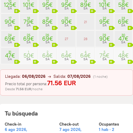
10
11
12
13
14
15
16
125€
101€
95€
95€
89€
101€
58€
SA
SA
SA
SA
SA
SA
SA
17
18
19
20
22
23
90€
79€
85€
90€
95€
69€
21
SA
SA
SA
SA
SA
SA
24
25
26
29
30
69€
69€
69€
90€
47€
27
28
SA
SA
SA
SA
SA
31
1
2
3
4
5
6
47€
50€
64€
64€
64€
75€
48€
SA
SA
SA
SA
SA
SA
SA
Llegada:
06/08/2026
→ Salida:
07/08/2026
(1 noche)
71.56 EUR
Precio total por persona:
Desde
71.56 EUR
/noche
Tu búsqueda
Check-in
Check-out
Ocupantes
6 ago 2026,
7 ago 2026,
1 hab · 2