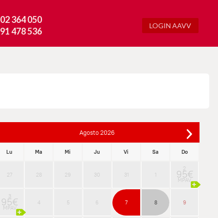
02 364 050
LOGIN AAVV
91 478 536
Agosto
2026
Lu
Ma
Mi
Ju
Vi
Sa
Do
2
95€
27
28
29
30
31
1
MPAV
3
95€
4
5
6
7
8
9
MPAV