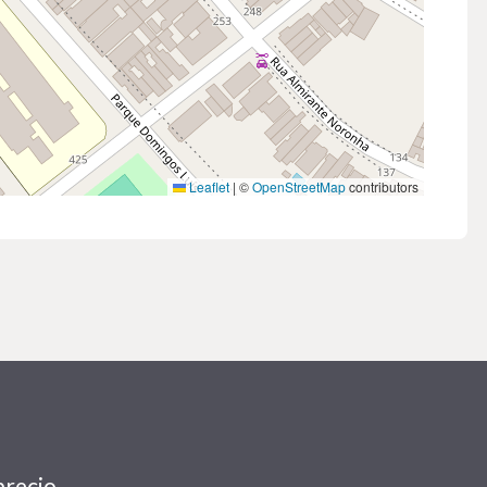
Leaflet
|
©
OpenStreetMap
contributors
precio