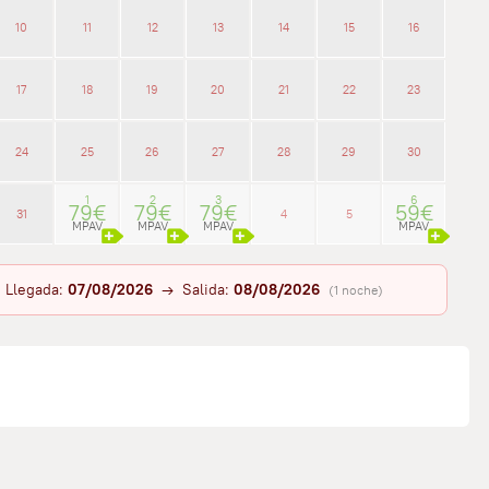
10
11
12
13
14
15
16
17
18
19
20
21
22
23
24
25
26
27
28
29
30
1
2
3
6
79€
79€
79€
59€
31
4
5
MPAV
MPAV
MPAV
MPAV
Llegada:
07/08/2026
→ Salida:
08/08/2026
(1 noche)