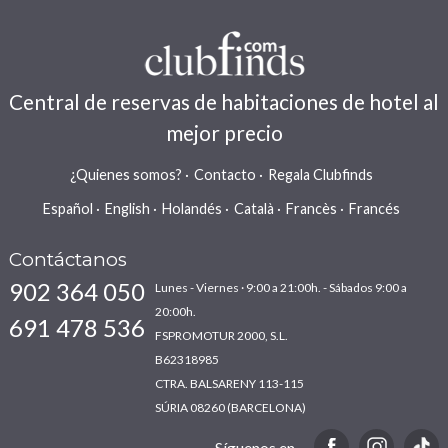
Central de reservas de habitaciones de hotel al
mejor precio
¿Quienes somos?
Contacto
Regala Clubfinds
Español
English
Holandés
Català
Francès
Francés
Contáctanos
902 364 050
Lunes - Viernes · 9:00 a 21:00h. - Sábados 9:00 a
20:00h.
691 478 536
FSPROMOTUR 2000, S.L.
B62318985
CTRA. BALSARENY 113-115
SÚRIA 08260 (BARCELONA)
Síguenos en...