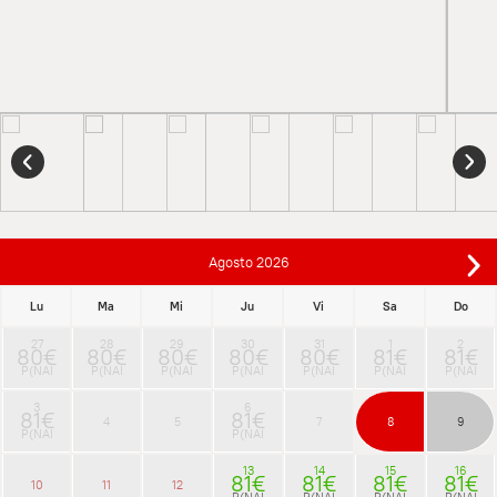
Agosto
2026
Lu
Ma
Mi
Ju
Vi
Sa
Do
27
28
29
30
31
1
2
80€
80€
80€
80€
80€
81€
81€
P(NAI
P(NAI
P(NAI
P(NAI
P(NAI
P(NAI
P(NAI
3
6
81€
81€
4
5
7
8
9
P(NAI
P(NAI
13
14
15
16
81€
81€
81€
81€
10
11
12
P(NAI
P(NAI
P(NAI
P(NAI