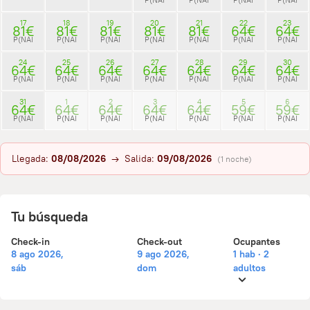
17
18
19
20
21
22
23
81€
81€
81€
81€
81€
64€
64€
P(NAI
P(NAI
P(NAI
P(NAI
P(NAI
P(NAI
P(NAI
24
25
26
27
28
29
30
64€
64€
64€
64€
64€
64€
64€
P(NAI
P(NAI
P(NAI
P(NAI
P(NAI
P(NAI
P(NAI
31
1
2
3
4
5
6
64€
64€
64€
64€
64€
59€
59€
P(NAI
P(NAI
P(NAI
P(NAI
P(NAI
P(NAI
P(NAI
Llegada:
08/08/2026
→ Salida:
09/08/2026
(1 noche)
Tu búsqueda
Check-in
Check-out
Ocupantes
8 ago 2026,
9 ago 2026,
1 hab · 2
sáb
dom
adultos