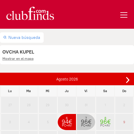
Nueva búsqueda
OVCHA KUPEL
Mostrar en el mapa
Agosto
2026
Lu
Ma
Mi
Ju
Vi
Sa
Do
27
28
29
30
31
1
2
6
7
8
94€
96€
96€
3
4
5
9
PC+AV
PC+AV
PC+AV