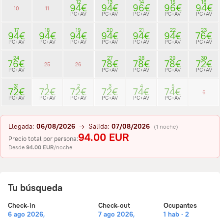
12
13
14
15
16
94€
94€
96€
96€
94€
10
11
PC+AV
PC+AV
PC+AV
PC+AV
PC+AV
17
18
19
20
21
22
23
94€
94€
94€
94€
94€
94€
76€
PC+AV
PC+AV
PC+AV
PC+AV
PC+AV
PC+AV
PC+AV
24
27
28
29
30
76€
78€
78€
78€
72€
25
26
PC+AV
PC+AV
PC+AV
PC+AV
PC+AV
31
1
2
3
4
5
72€
72€
72€
72€
74€
74€
6
PC+AV
PC+AV
PC+AV
PC+AV
PC+AV
PC+AV
Llegada:
06/08/2026
→ Salida:
07/08/2026
(1 noche)
94.00 EUR
Precio total por persona:
Desde
94.00 EUR
/noche
Tu búsqueda
Check-in
Check-out
Ocupantes
6 ago 2026,
7 ago 2026,
1 hab · 2