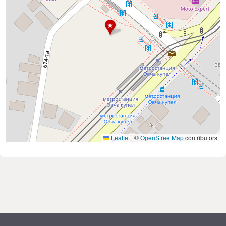
Leaflet
|
©
OpenStreetMap
contributors