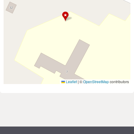
Leaflet
|
©
OpenStreetMap
contributors