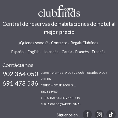
Central de reservas de habitaciones de hotel al
mejor precio
¿Quienes somos?
Contacto
Regala Clubfinds
Español
English
Holandés
Català
Francès
Francés
Contáctanos
902 364 050
Lunes - Viernes · 9:00 a 21:00h. - Sábados 9:00 a
20:00h.
691 478 536
FSPROMOTUR 2000, S.L.
B62318985
CTRA. BALSARENY 113-115
SÚRIA 08260 (BARCELONA)
Síguenos en...