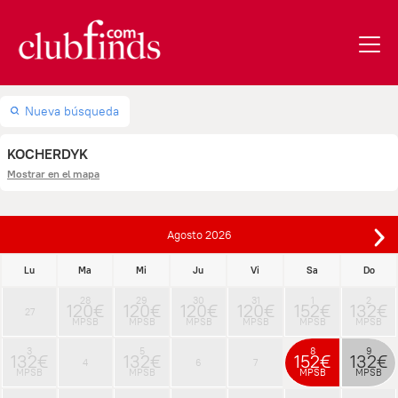
Nueva búsqueda
KOCHERDYK
Mostrar en el mapa
Agosto
2026
Lu
Ma
Mi
Ju
Vi
Sa
Do
28
29
30
31
1
2
120€
120€
120€
120€
152€
132€
27
MPSB
MPSB
MPSB
MPSB
MPSB
MPSB
3
5
8
9
132€
132€
152€
132€
4
6
7
MPSB
MPSB
MPSB
MPSB