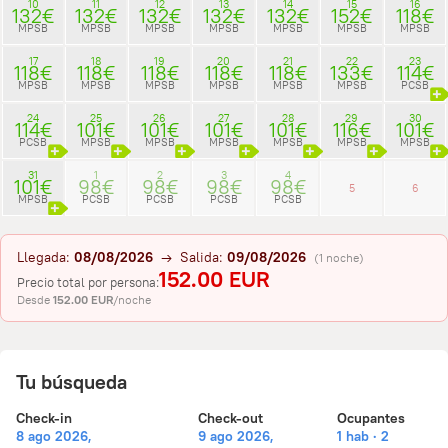
10
11
12
13
14
15
16
132€
132€
132€
132€
132€
152€
118€
MPSB
MPSB
MPSB
MPSB
MPSB
MPSB
MPSB
17
18
19
20
21
22
23
118€
118€
118€
118€
118€
133€
114€
MPSB
MPSB
MPSB
MPSB
MPSB
MPSB
PCSB
24
25
26
27
28
29
30
114€
101€
101€
101€
101€
116€
101€
PCSB
MPSB
MPSB
MPSB
MPSB
MPSB
MPSB
31
1
2
3
4
101€
98€
98€
98€
98€
5
6
MPSB
PCSB
PCSB
PCSB
PCSB
Llegada:
08/08/2026
→ Salida:
09/08/2026
(1 noche)
152.00 EUR
Precio total por persona:
Desde
152.00 EUR
/noche
Tu búsqueda
Check-in
Check-out
Ocupantes
8 ago 2026,
9 ago 2026,
1 hab · 2