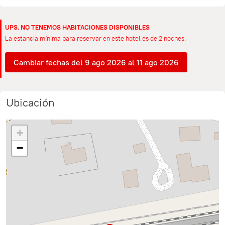
UPS. NO TENEMOS HABITACIONES DISPONIBLES
La estancia mínima para reservar en este hotel es de 2 noches.
Cambiar fechas del 9 ago 2026 al 11 ago 2026
Ubicación
+
−