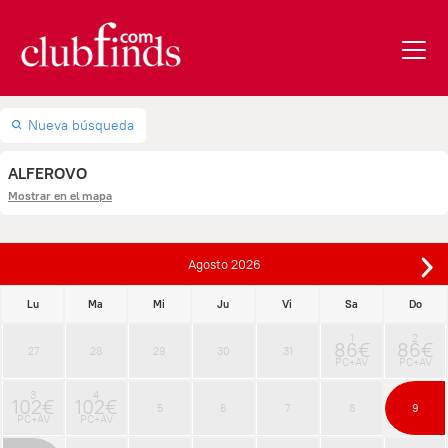
Nueva búsqueda
ALFEROVO
Mostrar en el mapa
Agosto
2026
Lu
Ma
Mi
Ju
Vi
Sa
Do
1
2
86€
86€
27
28
29
30
31
PC+AV
PC+AV
3
4
102€
102€
5
6
7
8
9
PC+AV
PC+AV