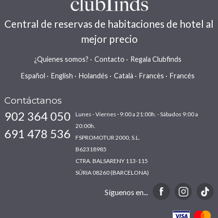
Central de reservas de habitaciones de hotel al
mejor precio
¿Quienes somos?
Contacto
Regala Clubfinds
Español
English
Holandés
Català
Francès
Francés
Contáctanos
902 364 050
Lunes - Viernes · 9:00 a 21:00h. - Sábados 9:00 a
20:00h.
691 478 536
FSPROMOTUR 2000, S.L.
B62318985
CTRA. BALSARENY 113-115
SÚRIA 08260 (BARCELONA)
Síguenos en...