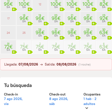
10
11
13
14
15
16
96€
100€
100€
100€
100€
82€
12
SA
SA
SA
SA
SA
SA
18
19
20
21
22
23
96€
96€
96€
96€
96€
92€
17
SA
SA
SA
SA
SA
SA
26
27
28
29
30
96€
96€
96€
96€
63€
24
25
SA
SA
SA
SA
SA
31
1
2
3
4
5
6
72€
75€
75€
75€
75€
75€
63€
SA
SA
SA
SA
SA
SA
SA
Llegada:
07/08/2026
→ Salida:
08/08/2026
(1 noche)
Tu búsqueda
Check-in
Check-out
Ocupantes
7 ago 2026,
8 ago 2026,
1 hab · 2
vie
sáb
adultos