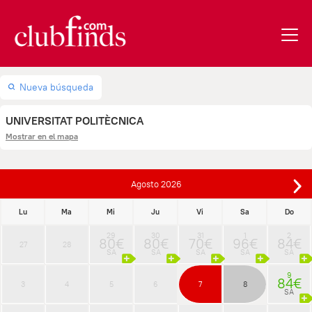
Nueva búsqueda
UNIVERSITAT POLITÈCNICA
Mostrar en el mapa
Agosto
2026
Lu
Ma
Mi
Ju
Vi
Sa
Do
29
30
31
1
2
80€
80€
70€
96€
84€
27
28
SA
SA
SA
SA
SA
9
84€
3
4
5
6
7
8
SA