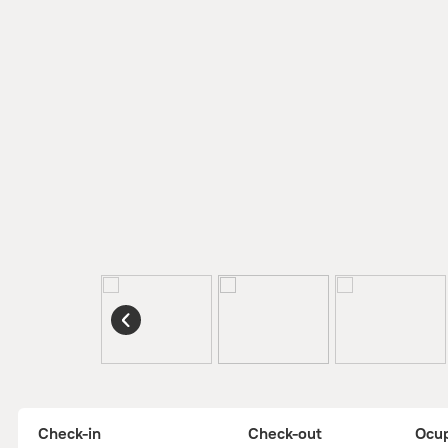
Check-in
Check-out
Ocu