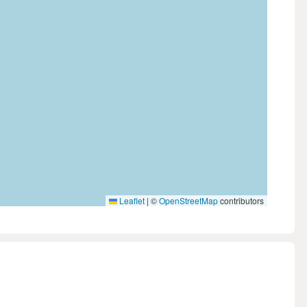
Leaflet
|
©
OpenStreetMap
contributors