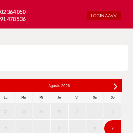
02 364 050
LOGIN AAVV
91 478 536
Agosto
2026
Lu
Ma
Mi
Ju
Vi
Sa
Do
27
28
29
30
31
1
2
3
4
5
6
7
8
9