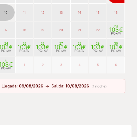
10
11
12
13
14
15
16
23
103€
17
18
19
20
21
22
PC+AV
24
25
26
27
28
29
30
103€
103€
103€
103€
103€
103€
103€
PC+AV
PC+AV
PC+AV
PC+AV
PC+AV
PC+AV
PC+AV
31
103€
1
2
3
4
5
6
PC+AV
Llegada:
09/08/2026
→ Salida:
10/08/2026
(1 noche)