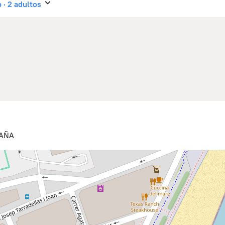
b · 2 adultos
PAÑA