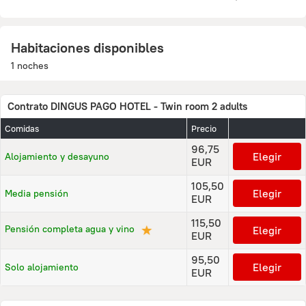
Habitaciones disponibles
1 noches
Contrato DINGUS PAGO HOTEL - Twin room 2 adults
Comidas
Precio
96,75
Elegir
Alojamiento y desayuno
EUR
105,50
Elegir
Media pensión
EUR
115,50
★
Pensión completa agua y vino
Elegir
EUR
95,50
Elegir
Solo alojamiento
EUR