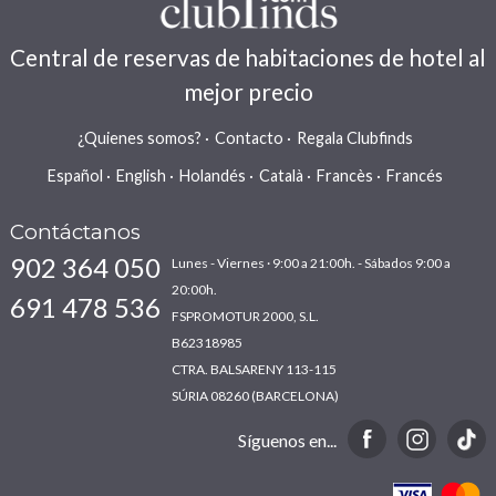
Central de reservas de habitaciones de hotel al
mejor precio
¿Quienes somos?
Contacto
Regala Clubfinds
Español
English
Holandés
Català
Francès
Francés
Contáctanos
902 364 050
Lunes - Viernes · 9:00 a 21:00h. - Sábados 9:00 a
20:00h.
691 478 536
FSPROMOTUR 2000, S.L.
B62318985
CTRA. BALSARENY 113-115
SÚRIA 08260 (BARCELONA)
Síguenos en...