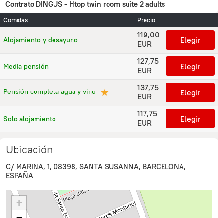
Contrato DINGUS - Htop twin room suite 2 adults
Comidas
Precio
119,00
Elegir
Alojamiento y desayuno
EUR
127,75
Elegir
Media pensión
EUR
137,75
★
Pensión completa agua y vino
Elegir
EUR
117,75
Elegir
Solo alojamiento
EUR
Ubicación
C/ MARINA, 1, 08398, SANTA SUSANNA, BARCELONA,
ESPAÑA
+
−