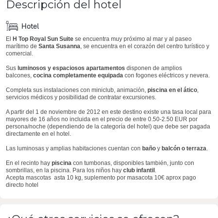
Descripción del hotel
Hotel
El
H Top Royal Sun Suite
se encuentra muy próximo al mar y al paseo
marítimo de
Santa Susanna
, se encuentra en el corazón del centro turístico y
comercial.
Sus
luminosos y espaciosos apartamentos
disponen de amplios
balcones,
cocina completamente equipada
con fogones eléctricos y nevera.
Completa sus instalaciones con miniclub, animación,
piscina en el ático
,
servicios médicos y posibilidad de contratar excursiones.
A partir del 1 de noviembre de 2012 en este destino existe una tasa local para
mayores de 16 años no incluida en el precio de entre 0.50-2.50 EUR por
persona/noche (dependiendo de la categoría del hotel) que debe ser pagada
directamente en el hotel.
Las luminosas y amplias habitaciones cuentan con
baño
y
balcón o terraza
.
En el recinto hay
piscina
con tumbonas, disponibles también, junto con
sombrillas, en la piscina. Para los niños hay
club infantil
.
Acepta mascotas asta 10 kg, suplemento por masacota 10€ aprox pago
directo hotel