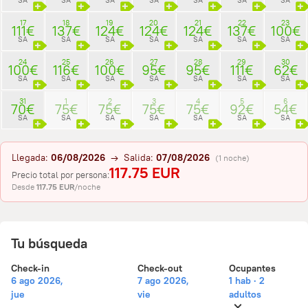
17
18
19
20
21
22
23
111€
137€
124€
124€
124€
137€
100€
SA
SA
SA
SA
SA
SA
SA
24
25
26
27
28
29
30
100€
116€
100€
95€
95€
111€
62€
SA
SA
SA
SA
SA
SA
SA
31
1
2
3
4
5
6
70€
75€
75€
75€
75€
92€
54€
SA
SA
SA
SA
SA
SA
SA
Llegada:
06/08/2026
→ Salida:
07/08/2026
(1 noche)
117.75 EUR
Precio total por persona:
Desde
117.75 EUR
/noche
Tu búsqueda
Check-in
Check-out
Ocupantes
6 ago 2026,
7 ago 2026,
1 hab · 2
jue
vie
adultos