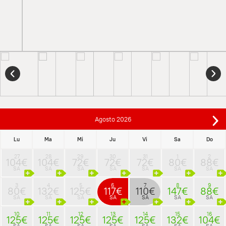
Agosto
2026
Lu
Ma
Mi
Ju
Vi
Sa
Do
27
28
29
30
31
1
2
104€
104€
72€
72€
72€
80€
88€
SA
SA
SA
SA
SA
SA
SA
3
4
5
6
7
8
9
80€
132€
125€
117€
110€
147€
88€
SA
SA
SA
SA
SA
SA
SA
10
11
12
13
14
15
16
125€
125€
125€
125€
125€
132€
104€
SA
SA
SA
SA
SA
SA
SA