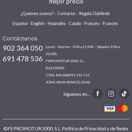
mejor precio
¿Quienes somos?
Contacto
Regala Clubfinds
Español
English
Holandés
Català
Francès
Francés
Contáctanos
902 364 050
Lunes - Viernes · 9:00 a 21:00h. - Sábados 9:00 a
20:00h.
691 478 536
FSPROMOTUR 2000, S.L.
B62318985
CTRA. BALSARENY 113-115
SÚRIA 08260 (BARCELONA)
Síguenos en...
©FS PROMOTUR 2000. S.L.
Política de Privacidad y de Redes