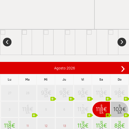
Agosto
2026
Lu
Ma
Mi
Ju
Vi
Sa
Do
29
30
31
1
2
93€
93€
93€
113€
98€
27
28
SA
SA
SA
SA
SA
4
7
8
9
118€
113€
118€
103€
3
5
6
SA
SA
SA
SA
10
14
15
16
118€
113€
113€
88€
11
12
13
SA
SA
SA
SA