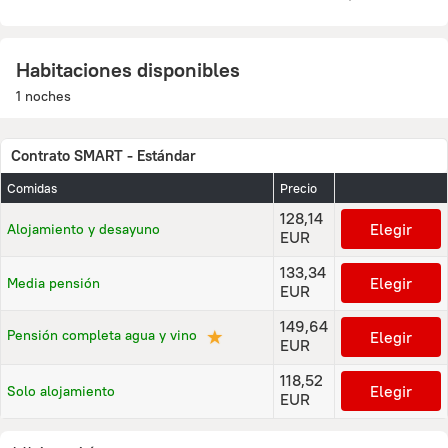
Habitaciones disponibles
1 noches
Contrato SMART - Estándar
Comidas
Precio
128,14
Elegir
Alojamiento y desayuno
EUR
133,34
Elegir
Media pensión
EUR
149,64
★
Pensión completa agua y vino
Elegir
EUR
118,52
Elegir
Solo alojamiento
EUR