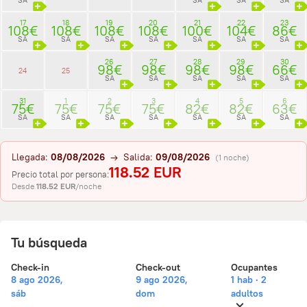
17
18
19
20
21
22
23
108€
108€
108€
108€
100€
104€
86€
SA
SA
SA
SA
SA
SA
SA
26
27
28
29
30
98€
98€
98€
98€
66€
24
25
SA
SA
SA
SA
SA
31
1
2
3
4
5
6
75€
75€
75€
75€
82€
82€
63€
SA
SA
SA
SA
SA
SA
SA
Llegada:
08/08/2026
→ Salida:
09/08/2026
(1 noche)
118.52 EUR
Precio total por persona:
Desde
118.52 EUR
/noche
Tu búsqueda
Check-in
Check-out
Ocupantes
8 ago 2026,
9 ago 2026,
1 hab · 2
sáb
dom
adultos