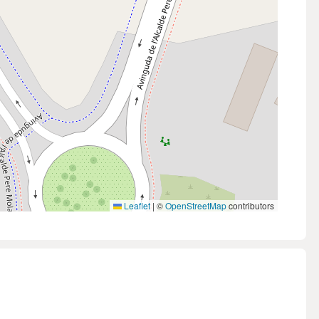
Leaflet
|
©
OpenStreetMap
contributors