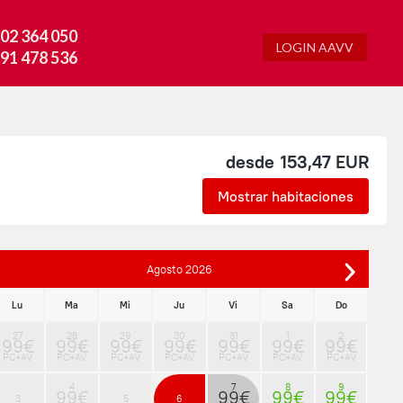
02 364 050
LOGIN AAVV
91 478 536
desde
153,47 EUR
Mostrar habitaciones
Agosto
2026
Lu
Ma
Mi
Ju
Vi
Sa
Do
27
28
29
30
31
1
2
99€
99€
99€
99€
99€
99€
99€
PC+AV
PC+AV
PC+AV
PC+AV
PC+AV
PC+AV
PC+AV
4
7
8
9
99€
99€
99€
99€
3
5
6