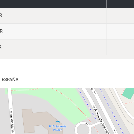
R
UR
R
, ESPAÑA