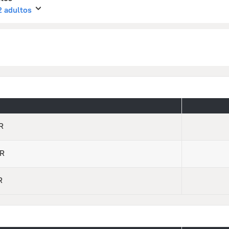
 2 adultos
R
UR
R