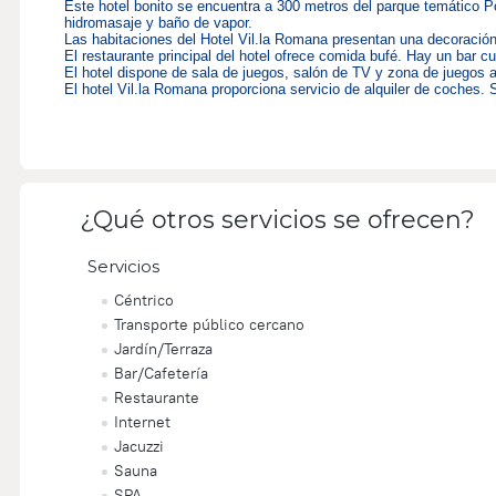
Este hotel bonito se encuentra a 300 metros del parque temático Po
hidromasaje y baño de vapor.
Las habitaciones del Hotel Vil.la Romana presentan una decoración 
El restaurante principal del hotel ofrece comida bufé. Hay un bar cub
El hotel dispone de sala de juegos, salón de TV y zona de juegos a
El hotel Vil.la Romana proporciona servicio de alquiler de coches
¿Qué otros servicios se ofrecen?
Servicios
Céntrico
Transporte público cercano
Jardín/Terraza
Bar/Cafetería
Restaurante
Internet
Jacuzzi
Sauna
SPA