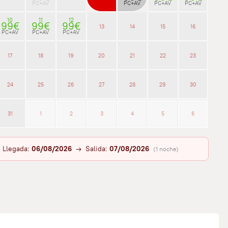
PC+AV
PC+AV
PC+AV
PC+AV
10
11
12
99€
99€
99€
13
14
15
16
PC+AV
PC+AV
PC+AV
17
18
19
20
21
22
23
24
25
26
27
28
29
30
31
1
2
3
4
5
6
Llegada:
06/08/2026
→ Salida:
07/08/2026
(1 noche)