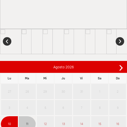
Agosto
2026
Lu
Ma
Mi
Ju
Vi
Sa
Do
27
28
29
30
31
1
2
3
4
5
6
7
8
9
10
11
12
13
14
15
16