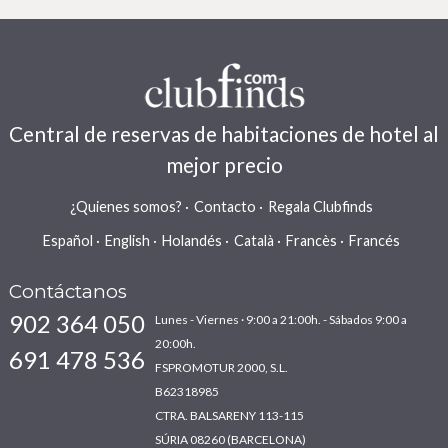
Central de reservas de habitaciones de hotel al
mejor precio
¿Quienes somos?
Contacto
Regala Clubfinds
Español
English
Holandés
Català
Francès
Francés
Contáctanos
902 364 050
Lunes - Viernes · 9:00 a 21:00h. - Sábados 9:00 a
20:00h.
691 478 536
FSPROMOTUR 2000, S.L.
B62318985
CTRA. BALSARENY 113-115
SÚRIA 08260 (BARCELONA)