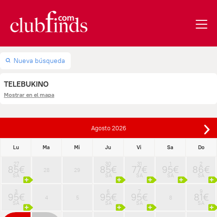
Nueva búsqueda
TELEBUKINO
Mostrar en el mapa
Agosto
2026
Lu
Ma
Mi
Ju
Vi
Sa
Do
27
30
31
1
2
85€
85€
77€
95€
86€
28
29
SA
SA
SA
SA
SA
3
6
7
9
95€
95€
95€
81€
4
5
8
SA
SA
SA
SA