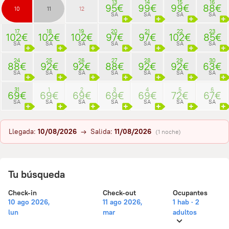
13
14
15
16
95€
99€
99€
88€
10
11
12
SA
SA
SA
SA
17
18
19
20
21
22
23
102€
102€
102€
97€
97€
102€
85€
SA
SA
SA
SA
SA
SA
SA
24
25
26
27
28
29
30
88€
92€
92€
88€
92€
92€
63€
SA
SA
SA
SA
SA
SA
SA
31
1
2
3
4
5
6
69€
69€
69€
69€
69€
72€
67€
SA
SA
SA
SA
SA
SA
SA
Llegada:
10/08/2026
→ Salida:
11/08/2026
(1 noche)
Tu búsqueda
Check-in
Check-out
Ocupantes
10 ago 2026,
11 ago 2026,
1 hab · 2
lun
mar
adultos