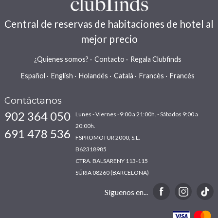
Central de reservas de habitaciones de hotel al
mejor precio
¿Quienes somos?
Contacto
Regala Clubfinds
Español
English
Holandés
Català
Francès
Francés
Contáctanos
902 364 050
Lunes - Viernes · 9:00 a 21:00h. - Sábados 9:00 a
20:00h.
691 478 536
FSPROMOTUR 2000, S.L.
B62318985
CTRA. BALSARENY 113-115
SÚRIA 08260 (BARCELONA)
Síguenos en...