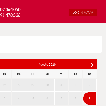
02 364 050
LOGIN AAVV
91 478 536
Agosto
2026
Lu
Ma
Mi
Ju
Vi
Sa
Do
27
28
29
30
31
1
2
3
4
5
6
7
8
9