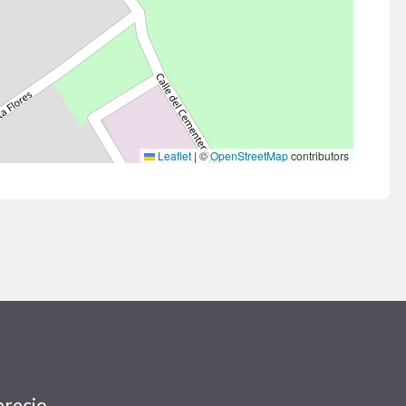
Leaflet
|
©
OpenStreetMap
contributors
precio