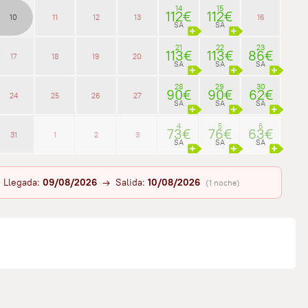
14
15
112€
112€
10
11
12
13
16
SA
SA
21
22
23
113€
113€
86€
17
18
19
20
SA
SA
SA
28
29
30
90€
90€
62€
24
25
26
27
SA
SA
SA
4
5
6
73€
76€
63€
31
1
2
3
SA
SA
SA
Llegada:
09/08/2026
→ Salida:
10/08/2026
(1 noche)