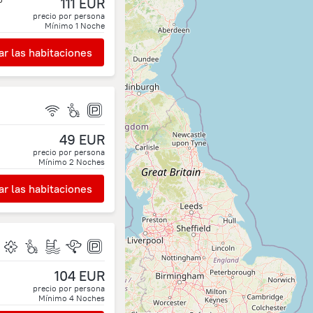
111 EUR
precio por persona
Mínimo
1
Noche
r las habitaciones
49 EUR
precio por persona
Mínimo
2
Noches
r las habitaciones
104 EUR
o
precio por persona
Mínimo
4
Noches