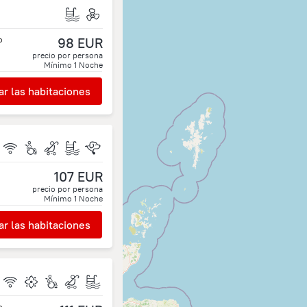
o
98 EUR
precio por persona
Mínimo
1
Noche
r las habitaciones
107 EUR
precio por persona
Mínimo
1
Noche
r las habitaciones
o