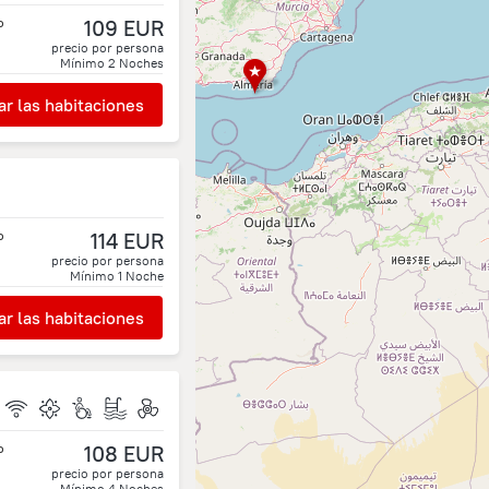
o
109 EUR
precio por persona
Mínimo
2
Noches
r las habitaciones
o
114 EUR
precio por persona
Mínimo
1
Noche
r las habitaciones
o
108 EUR
precio por persona
Mínimo
4
Noches