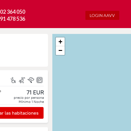
02 364 050
LOGIN AAVV
91 478 536
+
−
o
71 EUR
precio por persona
Mínimo
1
Noche
r las habitaciones