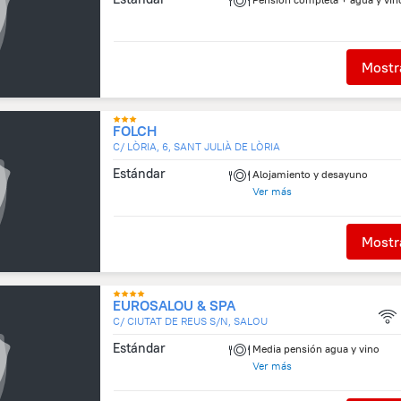
Mostra
FOLCH
C/ LÒRIA, 6, SANT JULIÀ DE LÒRIA
Estándar
Alojamiento y desayuno
Media pensión agua y vino
Ver más
Mostra
EUROSALOU & SPA
C/ CIUTAT DE REUS S/N, SALOU
Estándar
Media pensión agua y vino
Pensión completa + agua y vin
Ver más