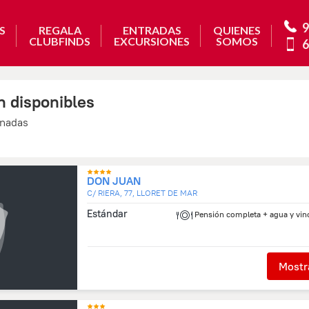
9
S
REGALA
ENTRADAS
QUIENES
CLUBFINDS
EXCURSIONES
SOMOS
6
n disponibles
onadas
DON JUAN
C/ RIERA, 77, LLORET DE MAR
Estándar
Pensión completa + agua y vin
Mostra