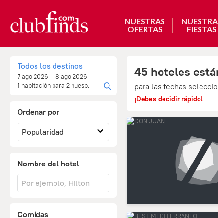
NUESTRAS
NUESTRA
OFERTAS
FIESTAS
Todos los destinos
45 hoteles está
7 ago 2026 — 8 ago 2026
1 habitación para 2 huesp.
para las fechas selecci
¡Debes decidir rápido!
Ordenar por
Popularidad
Nombre del hotel
Comidas