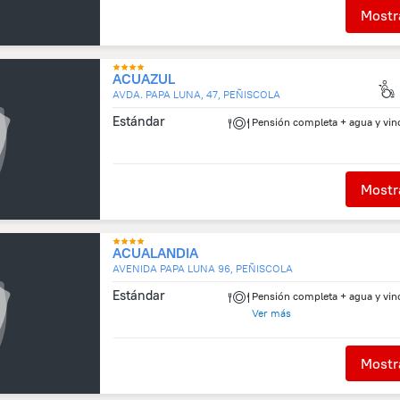
Mostra
ACUAZUL
AVDA. PAPA LUNA, 47, PEÑISCOLA
Estándar
Pensión completa + agua y vin
Mostra
ACUALANDIA
AVENIDA PAPA LUNA 96, PEÑISCOLA
Estándar
Pensión completa + agua y vin
Alojamiento y desayuno
Ver más
Media pensión
Pensión completa
Solo alojamiento
Mostra