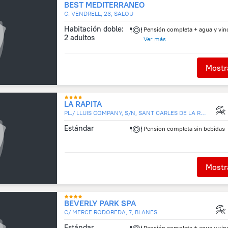
BEST MEDITERRANEO
C. VENDRELL, 23, SALOU
Habitación doble:
Pensión completa + agua y vin
2 adultos
Alojamiento y desayuno
Ver más
Media pensión
Solo alojamiento
Mostra
LA RAPITA
PL./ LLUIS COMPANY, S/N, SANT CARLES DE LA RAPITA
Estándar
Pension completa sin bebidas
Mostra
BEVERLY PARK SPA
C/ MERCE RODOREDA, 7, BLANES
Estándar
Pensión completa + agua y vin