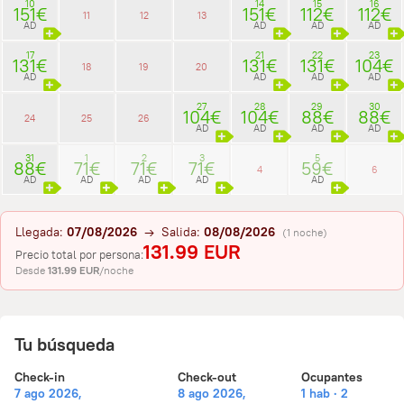
10
14
15
16
151€
151€
112€
112€
11
12
13
AD
AD
AD
AD
17
21
22
23
131€
131€
131€
104€
18
19
20
AD
AD
AD
AD
27
28
29
30
104€
104€
88€
88€
24
25
26
AD
AD
AD
AD
31
1
2
3
5
88€
71€
71€
71€
59€
4
6
AD
AD
AD
AD
AD
Llegada:
07/08/2026
→ Salida:
08/08/2026
(1 noche)
131.99 EUR
Precio total por persona:
Desde
131.99 EUR
/noche
Tu búsqueda
Check-in
Check-out
Ocupantes
7 ago 2026,
8 ago 2026,
1 hab · 2