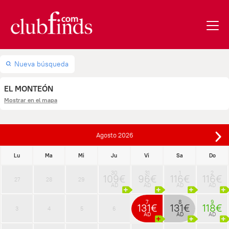
Nueva búsqueda
EL MONTEÓN
Mostrar en el mapa
Agosto
2026
Lu
Ma
Mi
Ju
Vi
Sa
Do
30
31
1
2
109€
96€
116€
116€
27
28
29
AD
AD
AD
AD
7
8
9
131€
131€
118€
3
4
5
6
AD
AD
AD