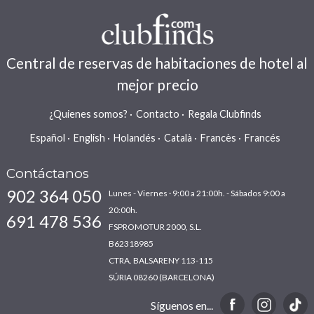
Central de reservas de habitaciones de hotel al
mejor precio
¿Quienes somos?
Contacto
Regala Clubfinds
Español
English
Holandés
Català
Francès
Francés
Contáctanos
902 364 050
Lunes - Viernes · 9:00 a 21:00h. - Sábados 9:00 a
20:00h.
691 478 536
FSPROMOTUR 2000, S.L.
B62318985
CTRA. BALSARENY 113-115
SÚRIA 08260 (BARCELONA)
Síguenos en...