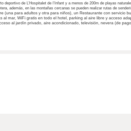
rto deportivo de L’Hospitalet de l’Infant y a menos de 200m de playas natural
rretera, además, en las montañas cercanas se pueden realizar rutas de sender
bre (una para adultos y otra para niños), un Restaurante con servicio bu
s al mar, WiFi gratis en todo el hotel, parking al aire libre y acceso a
so al jardín privado, aire acondicionado, televisión, nevera (de pago),