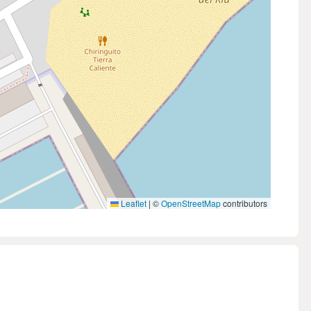
Leaflet
|
©
OpenStreetMap
contributors