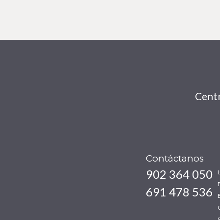
Centr
Contáctanos
902 364 050
691 478 536