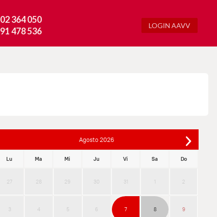
02 364 050
LOGIN AAVV
91 478 536
Agosto
2026
Lu
Ma
Mi
Ju
Vi
Sa
Do
27
28
29
30
31
1
2
3
4
5
6
7
8
9