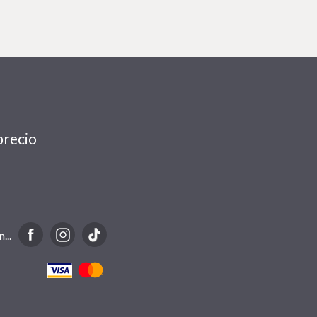
precio
...