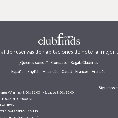
al de reservas de habitaciones de hotel al mejor 
¿Quienes somos?
Contacto
Regala Clubfinds
Español
English
Holandés
Català
Francès
Francés
Síguenos en
Lunes - Viernes · 9:00 a 21:00h. - Sábados 9:00 a 20:00h.
FSPROMOTUR 2000, S.L.
B62318985
CTRA. BALSARENY 113-115
SÚRIA 08260 (BARCELONA)