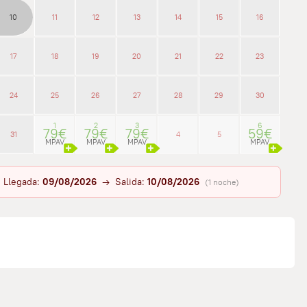
10
11
12
13
14
15
16
17
18
19
20
21
22
23
24
25
26
27
28
29
30
1
2
3
6
79€
79€
79€
59€
31
4
5
MPAV
MPAV
MPAV
MPAV
Llegada:
09/08/2026
→ Salida:
10/08/2026
(1 noche)