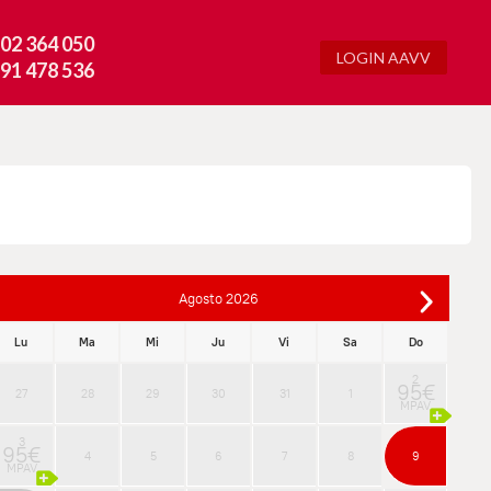
02 364 050
LOGIN AAVV
91 478 536
Agosto
2026
Lu
Ma
Mi
Ju
Vi
Sa
Do
2
95€
27
28
29
30
31
1
MPAV
3
95€
4
5
6
7
8
9
MPAV