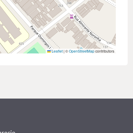
Leaflet
|
©
OpenStreetMap
contributors
precio