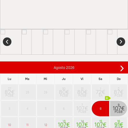
Agosto
2026
Lu
Ma
Mi
Ju
Vi
Sa
Do
27
30
31
1
2
82€
80€
80€
72€
87€
28
29
PCSB
PCSB
PCSB
SA
PCSB
7
9
107€
107€
3
4
5
6
8
PCSB
PCSB
13
14
15
16
107€
107€
107€
91€
10
11
12
PCSB
PCSB
PCSB
PCSB