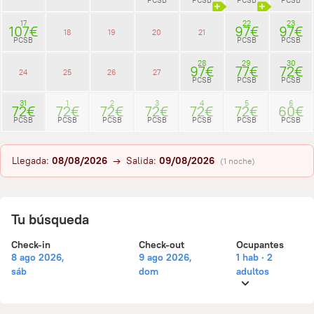
17
22
23
107€
97€
97€
18
19
20
21
PCSB
PCSB
PCSB
28
29
30
97€
77€
72€
24
25
26
27
PCSB
PCSB
PCSB
31
1
2
3
4
5
6
72€
72€
72€
72€
72€
72€
60€
PCSB
PCSB
PCSB
PCSB
PCSB
PCSB
PCSB
Llegada:
08/08/2026
→ Salida:
09/08/2026
(1 noche)
Tu búsqueda
Check-in
Check-out
Ocupantes
8 ago 2026,
9 ago 2026,
1 hab · 2
sáb
dom
adultos