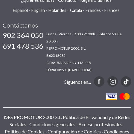
¿Quienes somos?
Contacto
Regala Clubfinds
Español
English
Holandés
Català
Francès
Francés
Contáctanos
902 364 050
Lunes - Viernes · 9:00 a 21:00h. - Sábados 9:00 a
20:00h.
691 478 536
FSPROMOTUR 2000, S.L.
B62318985
CTRA. BALSARENY 113-115
SÚRIA 08260 (BARCELONA)
Síguenos en...
©FS PROMOTUR 2000. S.L.
Política de Privacidad y de Redes
Sociales
Condiciones generales
Acceso profesionales
Politica de Cookies
Configuración de Cookies
Condiciones