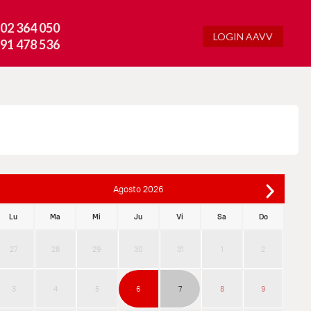
02 364 050
LOGIN AAVV
91 478 536
Agosto
2026
Lu
Ma
Mi
Ju
Vi
Sa
Do
27
28
29
30
31
1
2
3
4
5
6
7
8
9