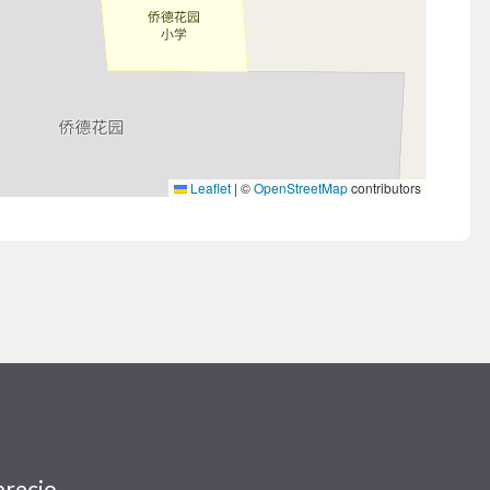
Leaflet
|
©
OpenStreetMap
contributors
precio