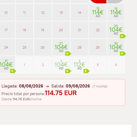
15
16
114€
114€
10
11
12
13
14
AD
AD
23
104€
17
18
19
20
21
22
AD
27
30
104€
104€
24
25
26
28
29
AD
AD
31
3
4
104€
104€
112€
1
2
5
6
AD
AD
AD
Llegada:
08/08/2026
→ Salida:
09/08/2026
(1 noche)
114.75 EUR
Precio total por persona:
Desde
114.75 EUR
/noche