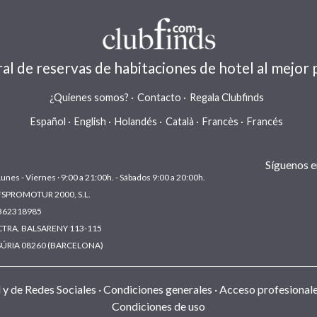
al de reservas de habitaciones de hotel al mejor 
¿Quienes somos?
Contacto
Regala Clubfinds
Español
English
Holandés
Català
Francès
Francés
Síguenos en
Lunes - Viernes · 9:00 a 21:00h. - Sábados 9:00 a 20:00h.
FSPROMOTUR 2000, S.L.
B62318985
CTRA. BALSARENY 113-115
SÚRIA 08260 (BARCELONA)
d y de Redes Sociales
Condiciones generales
Acceso profesional
Condiciones de uso