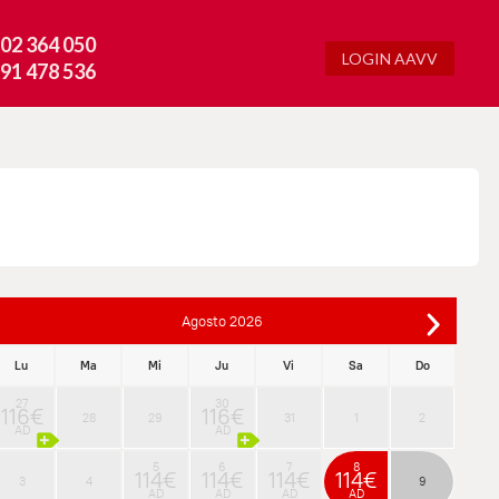
02 364 050
LOGIN AAVV
91 478 536
Agosto
2026
Lu
Ma
Mi
Ju
Vi
Sa
Do
27
30
116€
116€
28
29
31
1
2
AD
AD
5
6
7
8
114€
114€
114€
114€
3
4
9
AD
AD
AD
AD