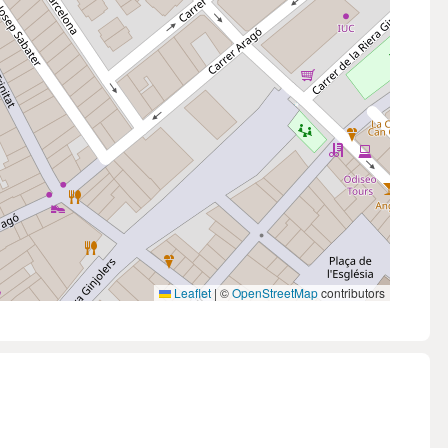
Leaflet
|
©
OpenStreetMap
contributors