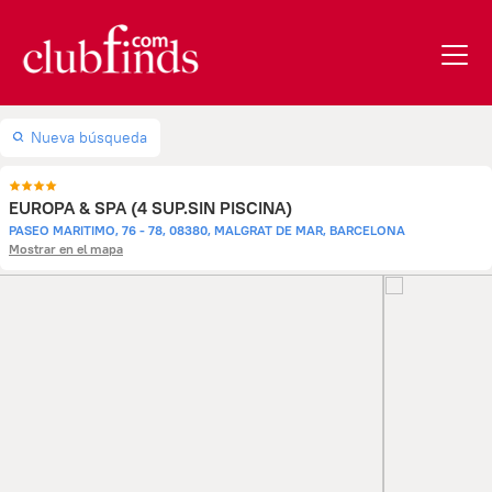
Nueva búsqueda
EUROPA & SPA (4 SUP.SIN PISCINA)
PASEO MARITIMO, 76 - 78, 08380, MALGRAT DE MAR, BARCELONA
Mostrar en el mapa