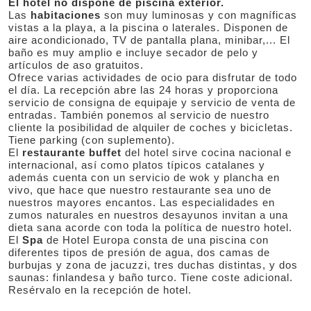
El hotel no dispone de piscina exterior.
Las
habitaciones
son muy luminosas y con magníficas
vistas a la playa, a la piscina o laterales. Disponen de
aire acondicionado, TV de pantalla plana, minibar,... El
baño es muy amplio e incluye secador de pelo y
artículos de aso gratuitos.
Ofrece varias actividades de ocio para disfrutar de todo
el día. La recepción abre las 24 horas y proporciona
servicio de consigna de equipaje y servicio de venta de
entradas. También ponemos al servicio de nuestro
cliente la posibilidad de alquiler de coches y bicicletas.
Tiene parking (con suplemento).
El
restaurante buffet
del hotel sirve cocina nacional e
internacional, así como platos típicos catalanes y
además cuenta con un servicio de wok y plancha en
vivo, que hace que nuestro restaurante sea uno de
nuestros mayores encantos. Las especialidades en
zumos naturales en nuestros desayunos invitan a una
dieta sana acorde con toda la política de nuestro hotel.
El
Spa
de Hotel Europa consta de una piscina con
diferentes tipos de presión de agua, dos camas de
burbujas y zona de jacuzzi, tres duchas distintas, y dos
saunas: finlandesa y baño turco. Tiene coste adicional.
Resérvalo en la recepción de hotel.