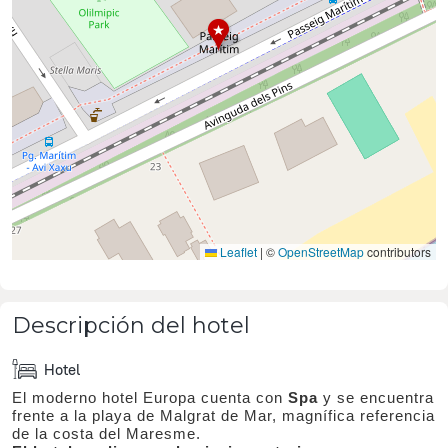
Leaflet
|
©
OpenStreetMap
contributors
Descripción del hotel
Hotel
El moderno hotel Europa cuenta con
Spa
y se encuentra
frente a la playa de Malgrat de Mar, magnífica referencia
de la costa del Maresme.