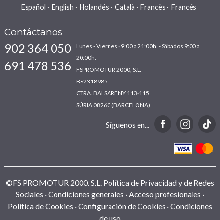
Español
English
Holandés
Català
Francès
Francés
Contáctanos
902 364 050
Lunes - Viernes · 9:00 a 21:00h. - Sábados 9:00 a
20:00h.
691 478 536
FSPROMOTUR 2000, S.L.
B62318985
CTRA. BALSARENY 113-115
SÚRIA 08260 (BARCELONA)
Síguenos en...
©FS PROMOTUR 2000. S.L.
Política de Privacidad y de Redes
Sociales
Condiciones generales
Acceso profesionales
Politica de Cookies
Configuración de Cookies
Condiciones
de uso