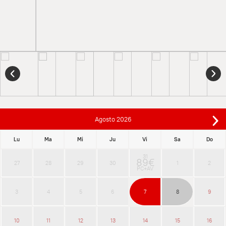
Agosto
2026
Lu
Ma
Mi
Ju
Vi
Sa
Do
31
89€
27
28
29
30
1
2
PC+AV
3
4
5
6
7
8
9
10
11
12
13
14
15
16