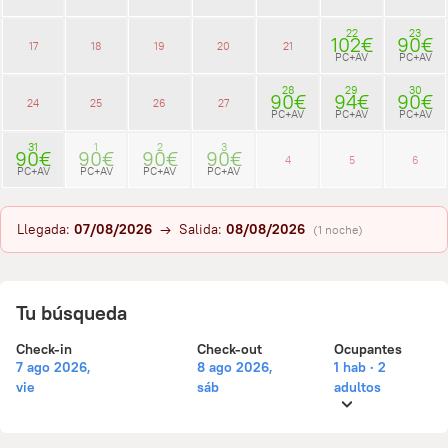
22
23
102€
90€
17
18
19
20
21
PC+AV
PC+AV
28
29
30
90€
94€
90€
24
25
26
27
PC+AV
PC+AV
PC+AV
31
1
2
3
90€
90€
90€
90€
4
5
6
PC+AV
PC+AV
PC+AV
PC+AV
Llegada:
07/08/2026
→ Salida:
08/08/2026
(1 noche)
Tu búsqueda
Check-in
Check-out
Ocupantes
7 ago 2026,
8 ago 2026,
1 hab · 2
vie
sáb
adultos