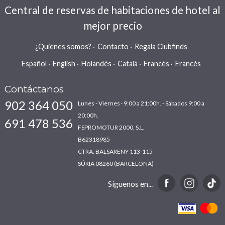
Central de reservas de habitaciones de hotel al
mejor precio
¿Quienes somos?
Contacto
Regala Clubfinds
Español
English
Holandés
Català
Francès
Francés
Contáctanos
902 364 050
Lunes - Viernes · 9:00 a 21:00h. - Sábados 9:00 a
20:00h.
691 478 536
FSPROMOTUR 2000, S.L.
B62318985
CTRA. BALSARENY 113-115
SÚRIA 08260 (BARCELONA)
Síguenos en...