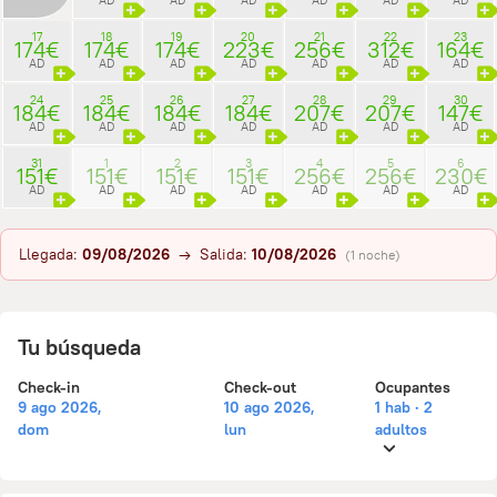
17
18
19
20
21
22
23
174€
174€
174€
223€
256€
312€
164€
AD
AD
AD
AD
AD
AD
AD
24
25
26
27
28
29
30
184€
184€
184€
184€
207€
207€
147€
AD
AD
AD
AD
AD
AD
AD
31
1
2
3
4
5
6
151€
151€
151€
151€
256€
256€
230€
AD
AD
AD
AD
AD
AD
AD
Llegada:
09/08/2026
→ Salida:
10/08/2026
(1 noche)
Tu búsqueda
Check-in
Check-out
Ocupantes
9 ago 2026,
10 ago 2026,
1 hab · 2
dom
lun
adultos