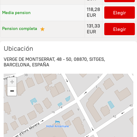
118,28
Elegir
Media pension
EUR
131,33
★
Pension completa
Elegir
EUR
Ubicación
VERGE DE MONTSERRAT, 48 - 50, 08870, SITGES,
BARCELONA, ESPAÑA
+
−