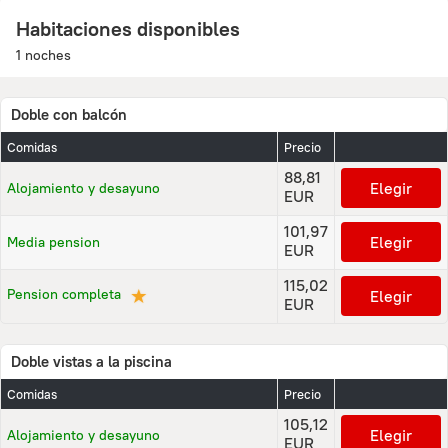
Habitaciones disponibles
1 noches
Doble con balcón
Comidas
Precio
88,81
Elegir
Alojamiento y desayuno
EUR
101,97
Elegir
Media pension
EUR
115,02
★
Pension completa
Elegir
EUR
Doble vistas a la piscina
Comidas
Precio
105,12
Elegir
Alojamiento y desayuno
EUR