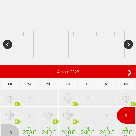
Agosto
2026
Lu
Ma
Mi
Ju
Vi
Sa
Do
27
30
2
91€
81€
91€
28
29
31
1
AD
AD
AD
3
5
6
81€
111€
101€
4
7
8
9
AD
AD
AD
11
12
13
14
15
16
273€
240€
260€
240€
260€
157€
10
AD
AD
AD
AD
AD
AD