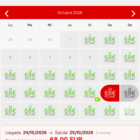
Octubre
2026
Lu
Ma
Mi
Ju
Vi
Sa
Do
2
3
4
68€
68€
68€
28
29
30
1
PC+AV
PC+AV
PC+AV
10
11
68€
68€
5
6
7
8
9
PC+AV
PC+AV
12
13
14
15
16
17
18
68€
68€
68€
68€
68€
68€
68€
PC+AV
PC+AV
PC+AV
PC+AV
PC+AV
PC+AV
PC+AV
19
20
21
22
23
24
25
68€
68€
68€
68€
69€
68€
68€
PC+AV
PC+AV
PC+AV
PC+AV
PC+AV
PC+AV
PC+AV
26
27
28
29
30
31
1
68€
68€
68€
68€
68€
68€
68€
PC+AV
PC+AV
PC+AV
PC+AV
PC+AV
PC+AV
PC+AV
Llegada:
24/10/2026
→ Salida:
25/10/2026
(1 noche)
68.00 EUR