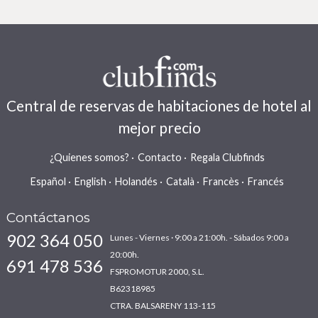
Central de reservas de habitaciones de hotel al
mejor precio
¿Quienes somos?
Contacto
Regala Clubfinds
Español
English
Holandés
Català
Francès
Francés
Contáctanos
902 364 050
Lunes - Viernes · 9:00 a 21:00h. - Sábados 9:00 a
20:00h.
691 478 536
FSPROMOTUR 2000, S.L.
B62318985
CTRA. BALSARENY 113-115