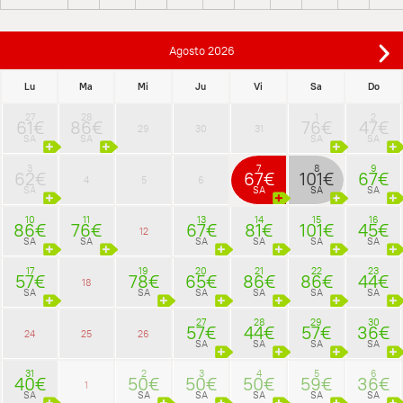
Agosto
2026
Lu
Ma
Mi
Ju
Vi
Sa
Do
27
28
1
2
61€
86€
76€
47€
29
30
31
SA
SA
SA
SA
3
7
8
9
62€
67€
101€
67€
4
5
6
SA
SA
SA
SA
10
11
13
14
15
16
86€
76€
67€
81€
101€
45€
12
SA
SA
SA
SA
SA
SA
17
19
20
21
22
23
57€
78€
65€
86€
86€
44€
18
SA
SA
SA
SA
SA
SA
27
28
29
30
57€
44€
57€
36€
24
25
26
SA
SA
SA
SA
31
2
3
4
5
6
40€
50€
50€
50€
59€
36€
1
SA
SA
SA
SA
SA
SA