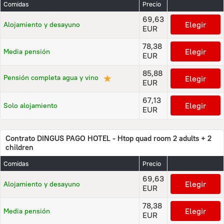
Comidas
Precio
69,63
Elegir
Alojamiento y desayuno
EUR
78,38
Elegir
Media pensión
EUR
85,88
★
Pensión completa agua y vino
Elegir
EUR
67,13
Elegir
Solo alojamiento
EUR
Contrato DINGUS PAGO HOTEL - Htop quad room 2 adults + 2
children
Comidas
Precio
69,63
Elegir
Alojamiento y desayuno
EUR
78,38
Elegir
Media pensión
EUR