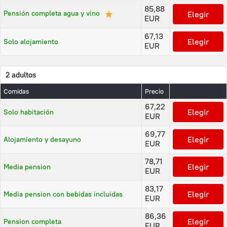
85,88
★
Pensión completa agua y vino
Elegir
EUR
67,13
Elegir
Solo alojamiento
EUR
2 adultos
Comidas
Precio
67,22
Elegir
Solo habitación
EUR
69,77
Elegir
Alojamiento y desayuno
EUR
78,71
Elegir
Media pension
EUR
83,17
Elegir
Media pension con bebidas incluidas
EUR
86,36
Elegir
Pension completa
EUR