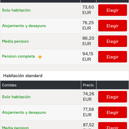
73,60
Elegir
Solo habitación
EUR
76,25
Elegir
Alojamiento y desayuno
EUR
86,20
Elegir
Media pension
EUR
94,15
★
Pension completa
Elegir
EUR
Habitación standard
Comidas
Precio
74,26
Elegir
Solo habitación
EUR
77,58
Elegir
Alojamiento y desayuno
EUR
87,52
Elegir
Media pension