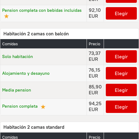
92,10
Pension completa con bebidas incluidas
Elegir
★
EUR
Habitación 2 camas con balcón
Comidas
Precio
73,37
Elegir
Solo habitación
EUR
76,15
Elegir
Alojamiento y desayuno
EUR
85,90
Elegir
Media pension
EUR
94,25
★
Pension completa
Elegir
EUR
Habitación 2 camas standard
Comidas
Precio