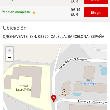
EUR
96,14
★
Pension completa
Elegir
EUR
Ubicación
C/BENAVENTE, S/N, 08370, CALELLA, BARCELONA, ESPAÑA
+
−