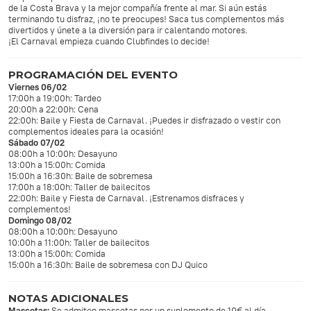
de la Costa Brava y la mejor compañía frente al mar. Si aún estás
terminando tu disfraz, ¡no te preocupes! Saca tus complementos más
divertidos y únete a la diversión para ir calentando motores.
¡El Carnaval empieza cuando Clubfindes lo decide!
PROGRAMACIÓN DEL EVENTO
Viernes 06/02
17:00h a 19:00h: Tardeo
20:00h a 22:00h: Cena
22:00h: Baile y Fiesta de Carnaval. ¡Puedes ir disfrazado o vestir con
complementos ideales para la ocasión!
Sábado 07/02
08:00h a 10:00h: Desayuno
13:00h a 15:00h: Comida
15:00h a 16:30h: Baile de sobremesa
17:00h a 18:00h: Taller de bailecitos
22:00h: Baile y Fiesta de Carnaval. ¡Estrenamos disfraces y
complementos!
Domingo 08/02
08:00h a 10:00h: Desayuno
10:00h a 11:00h: Taller de bailecitos
13:00h a 15:00h: Comida
15:00h a 16:30h: Baile de sobremesa con DJ Quico
NOTAS ADICIONALES
Mascotas:
Se admiten mascotas por un suplemento de 10€ al día.