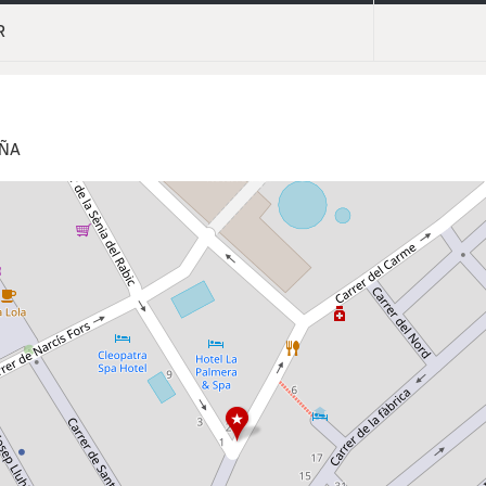
R
AÑA