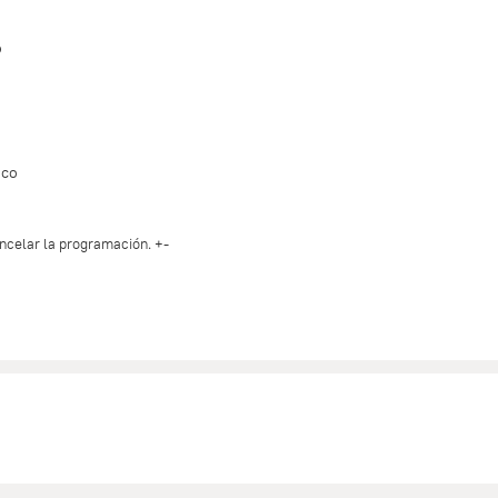
o
ico
ancelar la programación. +-