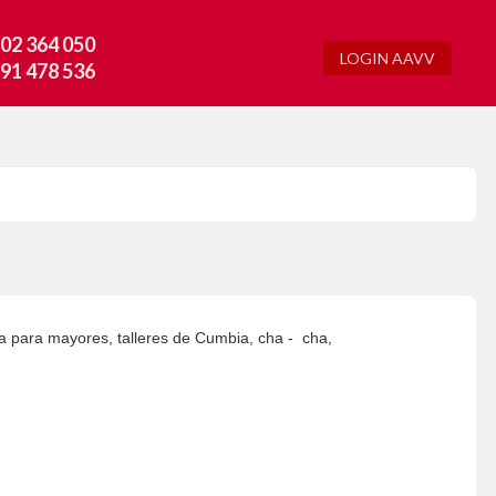
02 364 050
LOGIN AAVV
91 478 536
ea para mayores, talleres de Cumbia, cha - cha,