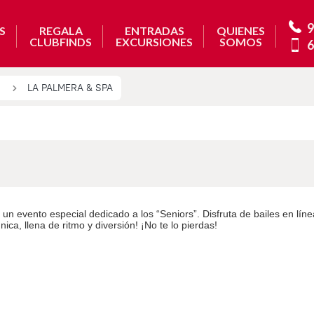
9
S
REGALA
ENTRADAS
QUIENES
CLUBFINDS
EXCURSIONES
SOMOS
6
LA PALMERA & SPA
n evento especial dedicado a los “Seniors”. Disfruta de bailes en lín
ca, llena de ritmo y diversión! ¡No te lo pierdas!