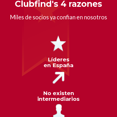
Clubfind's 4 razones
Miles de socios ya confian en nosotros
1ª LINEA MAR
Líderes
en España
COMPLETO
No existen
1º Niño gratis, SPA incluido
intermediarios
TENEMOS ALTERNATIVA EN HOTEL
CERCANO