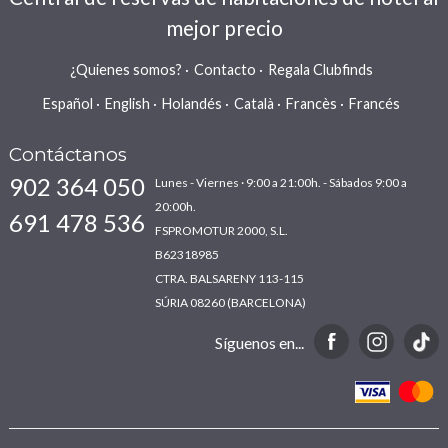
mejor precio
¿Quienes somos?
Contacto
Regala Clubfinds
Español
English
Holandés
Català
Francès
Francés
1º Niño gratis, SPA incluido
Contáctanos
902 364 050
Lunes - Viernes · 9:00 a 21:00h. - Sábados 9:00 a
20:00h.
691 478 536
FSPROMOTUR 2000, S.L.
B62318985
CTRA. BALSARENY 113-115
SÚRIA 08260 (BARCELONA)
Síguenos en...